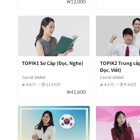
₩12,000
TOPIK1 Sơ Cấp (Đọc, Nghe)
TOPIK2 Trung cấp
Đọc, Viết)
Carrot Global
Carrot Global
4.6
(9)
11.5시간
4.2
(8)
9.3시간
₩41,600