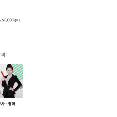
₩60,000
부터
의!
고사 - 영어