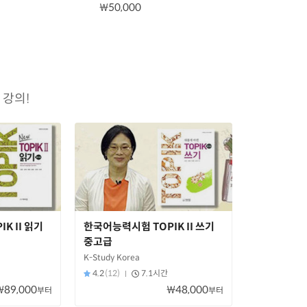
₩50,000
강의!
K II 읽기
한국어능력시험 TOPIK II 쓰기
중고급
K-Study Korea
4.2
(12)
7.1시간
₩89,000
₩48,000
부터
부터