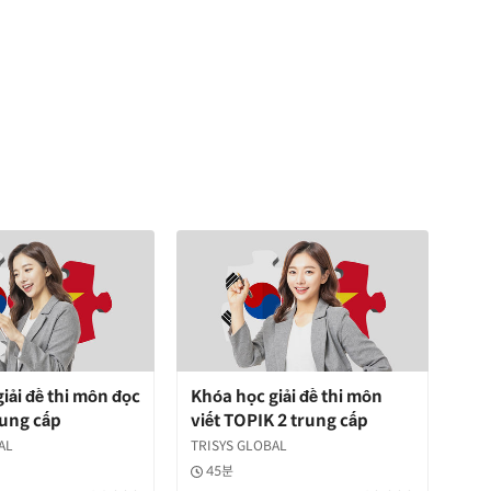
iải đề thi môn đọc
Khóa học giải đề thi môn
rung cấp
viết TOPIK 2 trung cấp
AL
TRISYS GLOBAL
45분