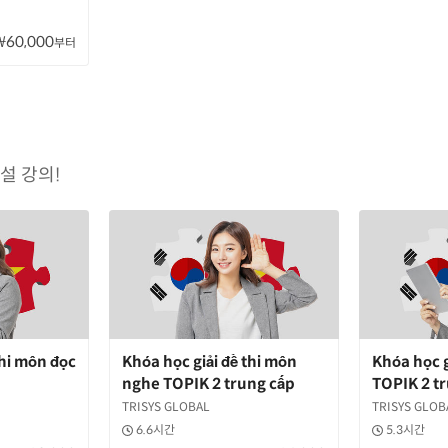
₩60,000
부터
설 강의!
thi môn đọc
Khóa học giải đề thi môn
Khóa học g
nghe TOPIK 2 trung cấp
TOPIK 2 t
TRISYS GLOBAL
TRISYS GLOB
6.6시간
5.3시간