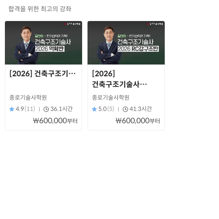
합격을 위한 최고의 강좌
[2026] 건축구조기술사 역학반
[2026]
건축구조기술사
RC강구조반
종로기술사학원
종로기술사학원
4.9
(11)
36.1시간
5.0
(5)
41.3시간
₩600,000
₩600,000
부터
부터