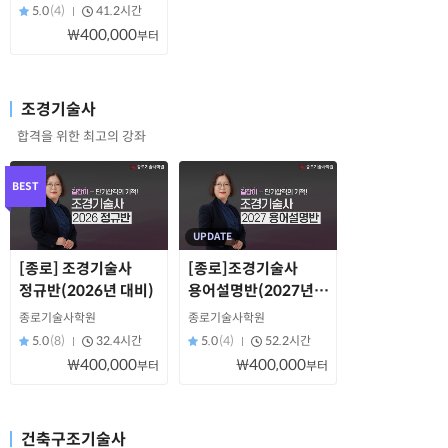
5.0
(4)
41.2시간
₩400,000
부터
조경기술사
합격을 위한 최고의 강좌
BEST
UPDATE
[종로] 조경기술사
[종로]조경기술사
정규반(2026년 대비)
용어설명반(2027년
대비)
종로기술사학원
종로기술사학원
5.0
(8)
32.4시간
5.0
(4)
52.2시간
₩400,000
₩400,000
부터
부터
건축구조기술사