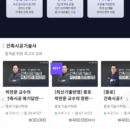
건축시공기술사
합격을 위한 최고의 강좌
BEST
박찬문 교수의
[최신기출반영] 종로
[종로]
건축시공 복기답안
박찬문 교수의 장판지
건축시공기술
첨삭강의
강의
서술반(2026)
종로기술사학원
종로기술사학원
종로기술사학원
5.0
(4)
10.4시간
4.9
(13)
67.1시간
4.3
(56)
₩30,000
₩400,000
₩400
부터