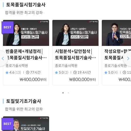
토목품질시험기술사
합격을 위한 최고의 강좌
BEST
빈출문제+개념정리│
시험분석+답안첨삭│
작성요령+합격
토목품질시험기술사
토목품질시험기술사
토목품질시험
정규반(2026)
모의반(2026)
특강반(2026)
종로기술사학원
종로기술사학원
종로기술사학원
4.6
(13)
77시간
5.0
(2)
19.4시간
5.0
(4)
1
₩400,000
₩800,000
₩400
부터
부터
토질및기초기술사
합격을 위한 최고의 강좌
BEST