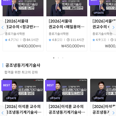
UPDATE
[2026]서울대
[2026]서울대
[2026]서울대
권교수의 <정규반>
권교수의 <매일용어반
권교수의 <모
토목시공기술사
> 토목시공기술사
토목시공기술
종로기술사학원
종로기술사학원
종로기술사학원
4.7
(76)
84.1시간
4.8
(23)
111.4시간
4.9
(13)
₩400,000
₩450,000
₩800
부터
부터
공조냉동기계기술사
합격을 위한 최고의 강좌
BEST
BEST
UPDATE
UPDATE
UPDATE
[2026] 이석훈 교수의
[2026]이석훈 교수의
[2026]이석
공조냉동기계기술사
공조냉동기계기술사
공조냉동기계