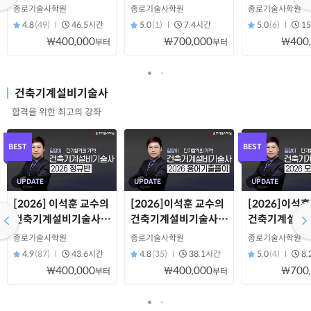
정규반
모의고사반
법규계산특강
종로기술사학원
종로기술사학원
종로기술사학원
4.8
(49)
46.5시간
5.0
(1)
7.4시간
5.0
(6)
1
₩400,000
₩700,000
₩400
부터
부터
건축기계설비기술사
합격을 위한 최고의 강좌
BEST
BEST
UPDATE
UPDATE
UPDATE
[2026] 이석훈 교수의
[2026]이석훈 교수의
[2026]이석
건축기계설비기술사
건축기계설비기술사
건축기계설비
정규반
용어기출풀이
모의고사반
종로기술사학원
종로기술사학원
종로기술사학원
4.9
(87)
43.6시간
4.8
(35)
38.1시간
5.0
(4)
8
₩400,000
₩400,000
₩700
부터
부터