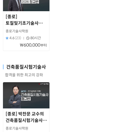
[종로]
토질및기초기술사
정규반(2026년 대비)
종로기술사학원
4.6
(23)
80시간
₩600,000
부터
건축품질시험기술사
합격을 위한 최고의 강좌
[종로] 박찬문 교수의
건축품질시험기술사
정규반
종로기술사학원