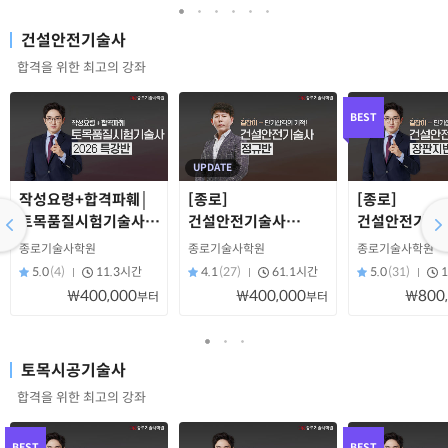
건설안전기술사
합격을 위한 최고의 강좌
BEST
UPDATE
작성요령+합격파훼│
[종로]
[종로]
토목품질시험기술사
건설안전기술사
건설안전기술
특강반(2026)
정규반
장판지반
종로기술사학원
종로기술사학원
종로기술사학원
5.0
(4)
11.3시간
4.1
(27)
61.1시간
5.0
(31)
₩400,000
₩400,000
₩800
부터
부터
토목시공기술사
합격을 위한 최고의 강좌
BEST
BEST