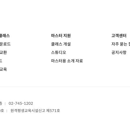
클래스
마스터 지원
고객센터
다운로드
클래스 개설
자주 묻는 
 교환
스튜디오
공지사항
드
마스터용 소개 자료
 교육
층
02-745-1202
|
0호
원격평생교육시설신고 제571호
|