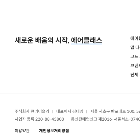
에어
새로운 배움의 시작,
에어클래스
앱 
코드
브랜
단체
주식회사 큐리어슬리
대표이사 김태영
서울 서초구 반포대로 100, 5
|
|
사업자 등록 220-88-45803
통신판매업신고
제2016-서울서초-074
|
이용약관
개인정보처리방침