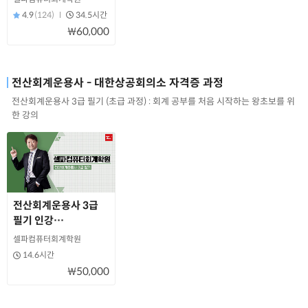
4.9
(124)
34.5시간
₩60,000
전산회계운용사 - 대한상공회의소 자격증 과정
전산회계운용사 3급 필기 (초급 과정) : 회계 공부를 처음 시작하는 왕초보를 위
한 강의
전산회계운용사 3급
필기 인강
(김해성원장님직강)
셀파컴퓨터회계학원
14.6시간
₩50,000