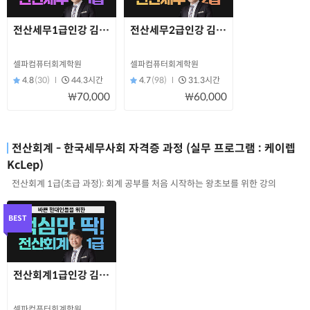
전산세무1급인강 김해성원장님직강!
전산세무2급인강 김해성원장님직강!
셀파컴퓨터회계학원
셀파컴퓨터회계학원
4.8
(30)
44.3시간
4.7
(98)
31.3시간
₩70,000
₩60,000
전산회계 - 한국세무사회 자격증 과정 (실무 프로그램 : 케이렙
KcLep)
전산회계 1급(초급 과정): 회계 공부를 처음 시작하는 왕초보를 위한 강의
BEST
전산회계1급인강 김해성원장님직강!
셀파컴퓨터회계학원