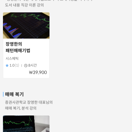
도서 내용 직강 이론 강의
장영한의
패턴매매기법
시스메틱
1.0
(1)
8시간
₩39,900
매매 복기
증권사관학교 장영한 대표님의
매매 복기, 분석 강의