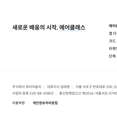
에어
새로운 배움의 시작,
에어클래스
앱 
코드
브랜
단체
주식회사 큐리어슬리
대표이사 김태영
서울 서초구 반포대로 100, 5
|
|
사업자 등록 220-88-45803
통신판매업신고
제2016-서울서초-074
|
이용약관
개인정보처리방침