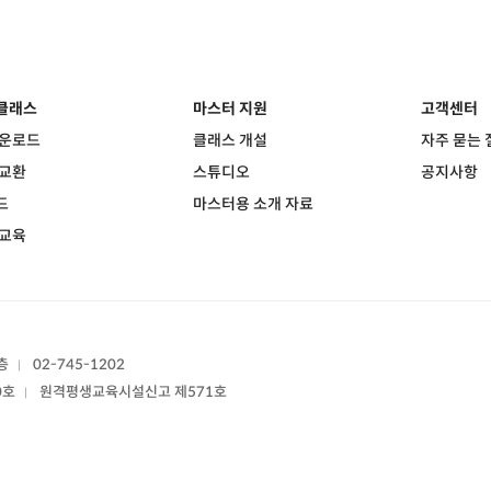
클래스
마스터 지원
고객센터
다운로드
클래스 개설
자주 묻는 
 교환
스튜디오
공지사항
드
마스터용 소개 자료
 교육
층
02-745-1202
|
0호
원격평생교육시설신고 제571호
|