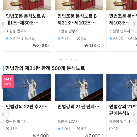
민법조문 분석노트 A
민법조문 분석노트 B
민법조문 분석
제1조~제30조
제31조~제102조
제103조~제1
(읽기용)
(읽기용)
(읽기용)
조원봉 법무사
조원봉 법무사
조원봉 법무사
5.0
(4)
1분
4.7
(3)
2분
4.0
(3)
1
₩2,000
₩4,000
민법강의 제21판 판례 500개 분석노트
SALE
33%
민법강의 22판 추가판례(97개, 읽기용)
민법강의 21판 판례분석노트(민법총칙A)
민법강의 21판
판례분석노트
(민법총칙B)(
조원봉 법무사
조원봉 법무사
조원봉 법무사
11분
5.0
(1)
5분
2분
₩6,000
₩7,000