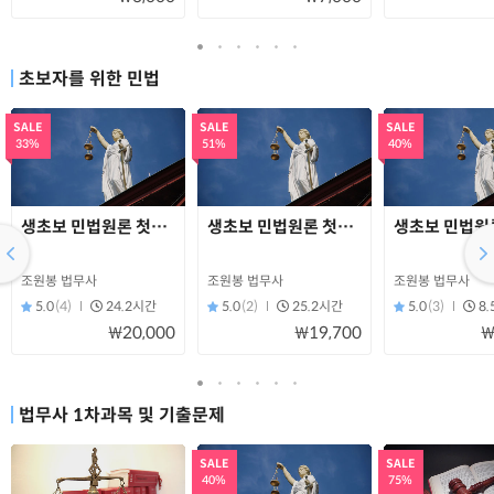
초보자를 위한 민법
SALE
SALE
SALE
33%
51%
40%
생초보 민법원론 첫회독 A(민법총칙)
생초보 민법원론 첫회독 B(계약법)
생초보 민법원론
조원봉 법무사
조원봉 법무사
조원봉 법무사
5.0
(4)
24.2시간
5.0
(2)
25.2시간
5.0
(3)
8
₩20,000
₩19,700
₩
법무사 1차과목 및 기출문제
SALE
SALE
40%
75%