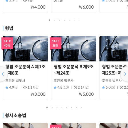
2.3
(3)
1분
1분
1.0
(1)
1
₩4,000
₩6,000
형법
SALE
SALE
40%
38%
형법 조문분석 A 제1조
형법 조문분석 B 제9조
형법 조문분석 
~제8조
~제24조
제25조~제40
조원봉 법무사
조원봉 법무사
조원봉 법무사
4.9
(8)
1.1시간
4.8
(10)
2.1시간
5.0
(5)
2
₩3,000
₩5,000
형사소송법