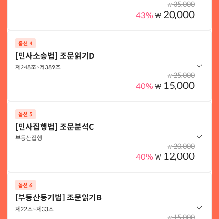
35,000
₩
20,000
43%
₩
옵션 선택하기
옵션 4
옵션 구성
[민사소송법] 조문읽기D
지원림 민법원론(제1판)의 민법총칙
제248조~제389조
25,000
₩
15,000
40%
₩
옵션 선택하기
옵션 5
옵션 구성
[민사집행법] 조문분석C
민사소송법 조문읽기D(제248조~제389조)
부동산집행
20,000
₩
12,000
40%
₩
옵션 선택하기
옵션 6
옵션 구성
[부동산등기법] 조문읽기B
민사집행법 조문분석 C(부동산집행)
제22조~제33조
15,000
₩