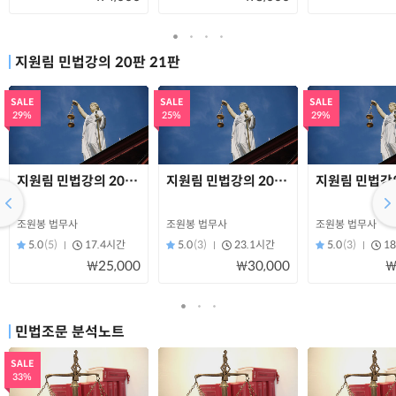
지원림 민법강의 20판 21판
SALE
SALE
SALE
29%
25%
29%
지원림 민법강의 20판 초보용 A(민총)
지원림 민법강의 20판 초보용 B(물권법)
지원림 민법강의
조원봉 법무사
조원봉 법무사
조원봉 법무사
5.0
(5)
17.4시간
5.0
(3)
23.1시간
5.0
(3)
1
₩25,000
₩30,000
₩
민법조문 분석노트
SALE
33%