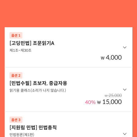
옵션 1
[고딩민법] 조문읽기A
제1조~제30조
4,000
₩
옵션 2
옵션 구성
[민법수필] 초보자, 중급자용
고딩민법 조문읽기A 제1조~제30조
읽기용 클래스(소리가 나지 않습니다.)
25,000
₩
15,000
40%
₩
옵션 선택하기
옵션 3
옵션 구성
[지원림 민법] 민법총칙
민법수필(초보자, 중급자용)(읽기용)
민법원론(제1판)