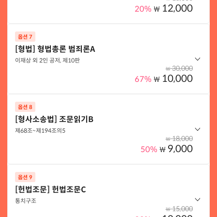
12,000
20%
₩
옵션 선택하기
옵션 7
옵션 구성
[형법] 형법총론 범죄론A
부동산등기법 조문읽기B 제22조~제33조
이재상 외 2인 공저, 제10판
30,000
₩
10,000
67%
₩
옵션 선택하기
옵션 8
옵션 구성
[형사소송법] 조문읽기B
형법총론(이재상 외 2인 공저, 제10판) 범죄론A
제68조~제194조의5
18,000
₩
9,000
50%
₩
옵션 선택하기
옵션 9
옵션 구성
[헌법조문] 헌법조문C
형사소송법 조문읽기 B(제68조~제194조의5)
통치구조
15,000
₩