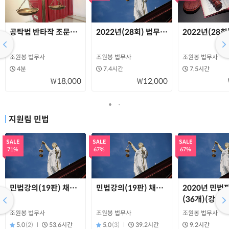
공탁법 반타작 조문분석노트(읽기용)
2022년(28회) 법무사1차 민법 기출풀이
2022년(28
조원봉 법무사
조원봉 법무사
조원봉 법무사
4분
7.4시간
7.5시간
₩18,000
₩12,000
지원림 민법
SALE
SALE
SALE
71%
67%
67%
민법강의(19판) 채권총론(이론+판례)
민법강의(19판) 채권각론 A(이론+판례)
2020년 민법
(36개)(강의
첨부)
조원봉 법무사
조원봉 법무사
조원봉 법무사
5.0
(2)
53.6시간
5.0
(3)
39.2시간
9.2시간