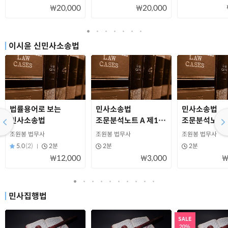
₩20,000
₩20,000
이시윤 신민사소송법
법률용어로 보는
민사소송법
민사소송법
민사소송법
조문분석노트 A 제1조
조문분석노트 
~제50조(읽기용)
제51조~제13
조원봉 법무사
조원봉 법무사
조원봉 법무사
(읽기용)
5.0
(2)
2분
2분
2분
₩12,000
₩3,000
₩
민사집행법
SALE
20%