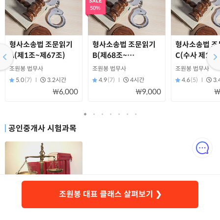
SALE
50%
형사소송법 조문읽기
형사소송법 조문읽기
형사소송법 조
A(제1조~제67조)
B(제68조~
C(수사 제195
제194조의5)
제245조의4)
조원봉 법무사
조원봉 법무사
조원봉 법무사
5.0
(7)
3.2시간
4.9
(7)
4시간
4.6
(5)
3
₩6,000
₩9,000
₩
공인중개사 시험과목
조원봉 대표 클래스 살펴보기 ❯
공인중개사
민사특별법
조원봉 법무사