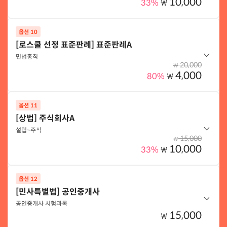
10,000
33%
₩
옵션 선택하기
옵션 10
옵션 구성
[로스쿨 선정 표준판례] 표준판례A
헌법조문C(통치구조)
민법총칙
20,000
₩
4,000
80%
₩
옵션 선택하기
옵션 11
옵션 구성
[상법] 주식회사A
민법 표준판례 A(민법총칙)
설립~주식
15,000
₩
10,000
33%
₩
옵션 선택하기
옵션 12
옵션 구성
[민사특별법] 공인중개사
상법조문 주식회사 A(설립~주식)
공인중개사 시험과목
15,000
₩