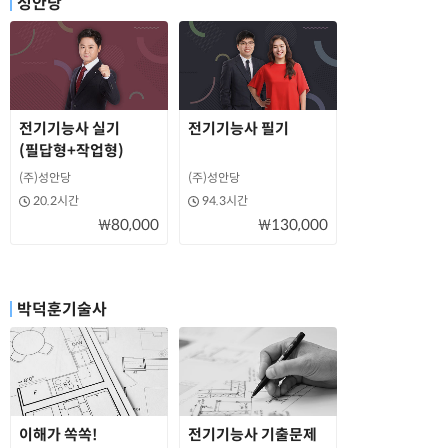
성안당
전기기능사 실기
전기기능사 필기
(필답형+작업형)
(주)성안당
(주)성안당
20.2시간
94.3시간
₩80,000
₩130,000
박덕훈기술사
이해가 쏙쏙!
전기기능사 기출문제