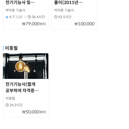
전기기능사 및
풀이(2011년
전기기초과정
~2016년)
박덕훈 기술사
박덕훈 기술사
4.7
(128)
36.4시간
42.5시간
₩79,000
₩100,000
부터
이종필
전기기능사(짧게
공부하여 자격증
취득하기) -
이종필
연상기억법
24.2시간
₩50,000
부터