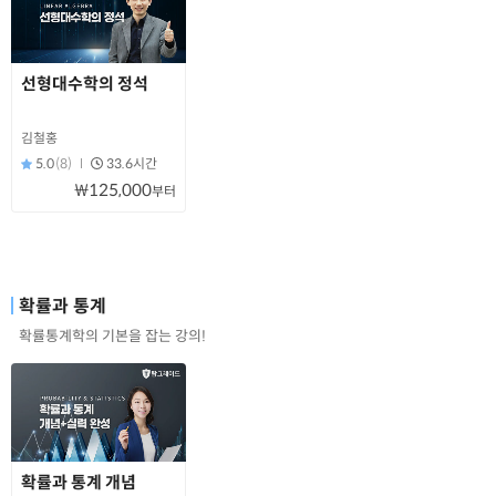
선형대수학의 정석
김철홍
5.0
(8)
33.6시간
₩125,000
부터
확률과 통계
확률통계학의 기본을 잡는 강의!
확률과 통계 개념