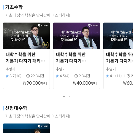
기초수학
기초 과정의 핵심을 단시간에 마스터하자!
대학수학을 위한
대학수학을 위한
대학수학을 위
기본기 다지기 패키지
기본기 다지기
기본기 다지기
[기초+기본]
[기초수학 편]
[기본수학 편]
추영기
추영기
추영기
3.7
(10)
29.3시간
4.5
(4)
9.3시간
4.1
(11)
₩90,000
₩40,000
₩60
부터
부터
선형대수학
기초 과정의 핵심을 단시간에 마스터하자!