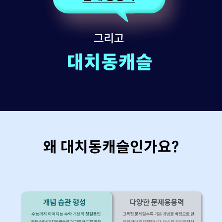
왜 대치동캐슬인가요?