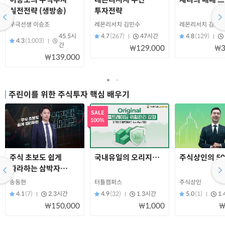
실전전략 (생방송)
투자전략
무극선생 이승조
레몬리서치 김민수
레몬리서치 김민수
45.5시
4.7
(267)
47시간
4.8
(129)
4.3
(1,003)
간
₩129,000
₩3
₩139,000
주린이를 위한 주식투자 핵심 배우기
SALE
100%
주식 초보도 쉽게
국내유일의 오리지널 터틀트레이딩 위험관
주식상인의 50
따라하는 삼박자
매매법
송동현
터틀캠퍼스
주식상인
4.1
(7)
2.3시간
4.9
(32)
1.3시간
5.0
(1)
1
₩150,000
₩1,000
₩