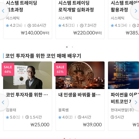
시스템 트레이딩
시스템 트레이딩
시스템 트레이
기초과정
로직개발 심화과정
활용과정
시스메틱
시스메틱
시스메틱
4.2
(26)
10.6시간
4.5
(31)
7.3시간
4.1
(34)
₩140,000
₩220,000
₩385
부터
부터
코인 투자자를 위한 코인 매매 배우기
SALE
SALE
44%
61%
코인 투자자를 위한 "김용태의 블록체인 특강"
내 인생을 바꿔줄 블록체인.메타버스, 기
파이썬을 이용
비트코인 자동
김용태
블록쌤
현대씨앤알(주)
5.0
(1)
1.5시간
4.0
(2)
4시간
5시간
₩25,000
₩39,000
₩1