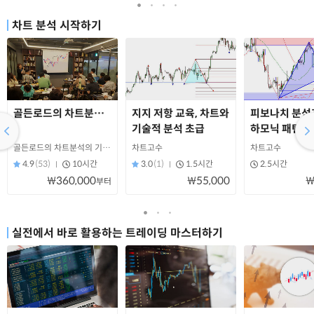
차트 분석 시작하기
골든로드의 차트분석을 위한 '기초체력 강화과정'
지지 저항 교육, 차트와
피보나치 분석
기술적 분석 초급
하모닉 패턴, 
기술적 분석 
골든로드의 차트분석의 기초체력 강화과정
차트고수
차트고수
4.9
(53)
10시간
3.0
(1)
1.5시간
2.5시간
₩360,000
₩55,000
₩
부터
실전에서 바로 활용하는 트레이딩 마스터하기