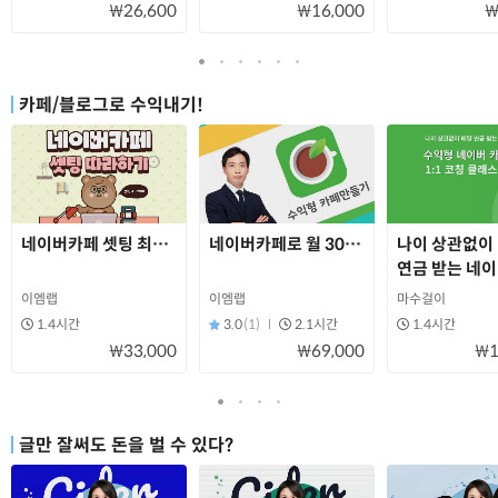
₩26,600
₩16,000
₩
카페/블로그로 수익내기!
네이버카페 셋팅 최적화하기 - 실습 동영상 강의
네이버카페로 월 300벌기(온라인 건물주 
나이 상관없이
연금 받는 네이
만들기
이엠랩
이엠랩
마수걸이
1.4시간
3.0
(1)
2.1시간
1.4시간
₩33,000
₩69,000
₩1
글만 잘써도 돈을 벌 수 있다?