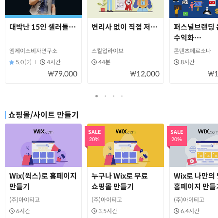
대박난 15인 셀러들의 찐사례와 꿀팁
변리사 없이 직접 저렴하고 빠르게 상표 등
퍼스널브랜딩 
수익화
온라인창업마
엠제이소비자연구소
스킬업라이브
콘텐츠페르소나
숨은 비법
5.0
(2)
4시간
44분
8시간
₩79,000
₩12,000
₩1
쇼핑몰/사이트 만들기
SALE
SALE
20%
20%
Wix(윅스)로 홈페이지
누구나 Wix로 무료
Wix로 나만의
만들기
쇼핑몰 만들기
홈페이지 만들
(주)아이티고
(주)아이티고
(주)아이티고
6시간
3.5시간
6.4시간