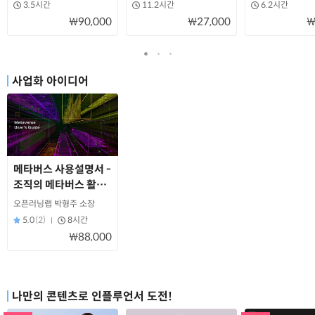
3.5시간
11.2시간
6.2시간
₩90,000
₩27,000
₩
사업화 아이디어
메타버스 사용설명서 -
조직의 메타버스 활용
전략
오픈러닝랩 박형주 소장
5.0
(2)
8시간
₩88,000
나만의 콘텐츠로 인플루언서 도전!