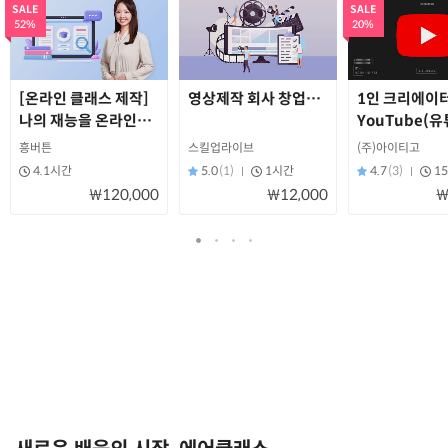
SALE
SALE
52%
20%
[온라인 클래스 제작]
영상제작 회사 창업과 프리랜서 가이드
1인 크리에이
나의 재능을 온라인
YouTube(유
클래스로 만드는 방법
제대로 시작하
흥버튼
스킬업라이브
(주)아이티고
4.1시간
5.0
(1)
1시간
4.7
(3)
1
₩120,000
₩12,000
₩