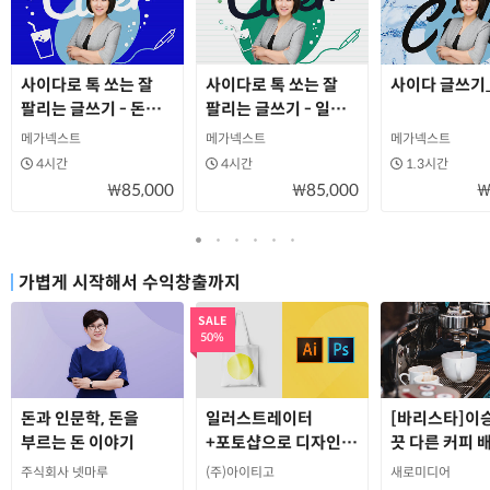
사이다로 톡 쏘는 잘
사이다로 톡 쏘는 잘
사이다 글쓰기_
팔리는 글쓰기 - 돈이
팔리는 글쓰기 - 일
되는 글
잘하는 글
메가넥스트
메가넥스트
메가넥스트
4시간
4시간
1.3시간
₩85,000
₩85,000
₩
가볍게 시작해서 수익창출까지
SALE
50%
돈과 인문학, 돈을
일러스트레이터
[바리스타]이
부르는 돈 이야기
+포토샵으로 디자인
끗 다른 커피 
굿즈 만들기
주식회사 넷마루
(주)아이티고
새로미디어