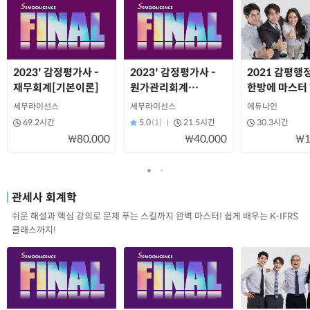
2023' 감정평가사 -
2023' 감정평가사 -
2021 감평행
재무회계[기본이론]
원가관리회계
한방에 마스터
[기본이론]
세무라이선스
세무라이선스
에듀나인
69.2시간
5.0
(1)
21.5시간
30.3시간
₩80,000
₩40,000
₩1
관세사 회계학
쉬운 해설과 핵심 강의로 문제 푸는 스킬까지 완벽 마스터! 쉽게 배우는 K-IFRS
클래스까지!