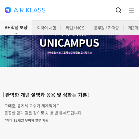
A+ 학점 보장
외국어 시험
취업 / NCS
공무원 / 자격증
제2외
완벽한 개념 설명과 응용 및 심화는 기본!
오태훈, 윤기세 교수가 체계적이고
꼼꼼한 맘과 같은 강의로 A+를 받게 해드립니다
*최대 12개월 무이자 할부 지원