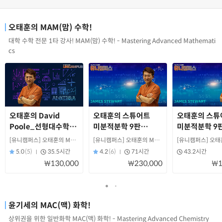
오태훈의 MAM(맘) 수학!
대학 수학 전문 1타 강사! MAM(맘) 수학! - Mastering Advanced Mathemati
cs
오태훈의 David
오태훈의 스튜어트
오태훈의 스튜
Poole_선형대수학
미분적분학 9판
미분적분학 9
_4판
_new!
_1학기
[유니캠퍼스] 오태훈의 MAM 수학!
[유니캠퍼스] 오태훈의 MAM 수학!
5.0
(5)
35.5시간
4.2
(6)
71시간
43.2시간
₩130,000
₩230,000
₩1
윤기세의 MAC(맥) 화학!
상위권을 위한 일반화학 MAC(맥) 화학! - Mastering Advanced Chemistry