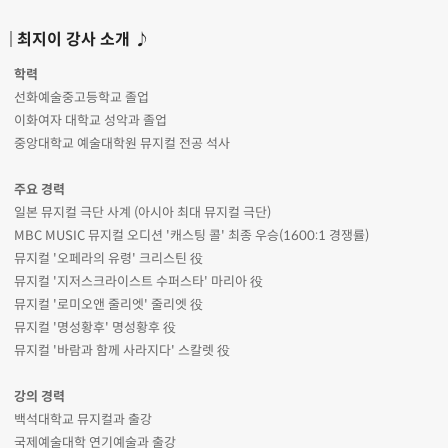
최지이 강사 소개 ♪
학력
선화예술중고등학교 졸업
이화여자 대학교 성악과 졸업
중앙대학교 예술대학원 뮤지컬 전공 석사
주요 경력
일본 뮤지컬 극단 사계 (아시아 최대 뮤지컬 극단)
MBC MUSIC 뮤지컬 오디션 '캐스팅 콜' 최종 우승(1600:1 경쟁률)
뮤지컬 '오페라의 유령' 크리스틴 役
뮤지컬 '지저스크라이스트 수퍼스타' 마리아 役
뮤지컬 '로미오앤 줄리엣' 줄리엣 役
뮤지컬 '명성황후' 명성황후 役
뮤지컬 '바람과 함께 사라지다' 스칼렛 役
강의 경력
백석대학교 뮤지컬과 출강
국제예술대학 연기예술과 출강