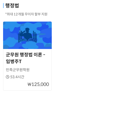
행정법
*최대 12개월 무이자 할부 지원
군무원 행정법 이론 -
임병주T
민족군무원학원
53.4시간
₩125,000