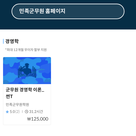
민족군무원 홈페이지
경영학
*최대 12개월 무이자 할부 지원
군무원 경영학 이론_
썬T
민족군무원학원
5.0
(2)
31.2시간
₩125,000