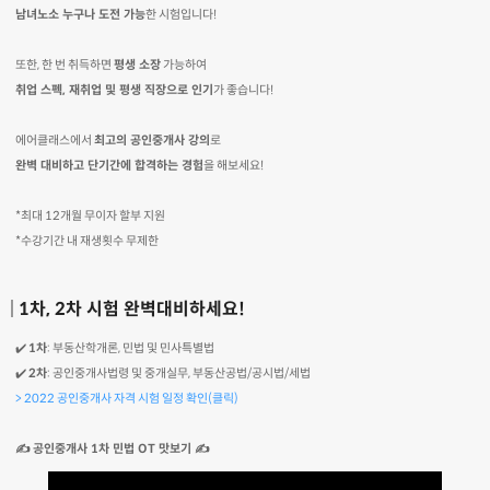
남녀노소 누구나 도전 가능
한 시험입니다!
또한, 한 번 취득하면
평생 소장
가능하여
취업 스펙, 재취업 및 평생 직장으로 인기
가 좋습니다!
에어클래스에서
최고의 공인중개사 강의
로
완벽 대비하고 단기간에 합격하는 경험
을 해보세요!
*최대 12개월 무이자 할부 지원
*수강기간 내 재생횟수 무제한
1차, 2차 시험 완벽대비하세요!
✔️
1차
: 부동산학개론, 민법 및 민사특별법
✔️
2차
: 공인중개사법령 및 중개실무, 부동산공법/공시법/세법
> 2022 공인중개사 자격 시험 일정 확인(클릭)
✍ 공인중개사 1차 민법 OT 맛보기 ✍