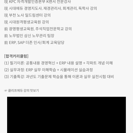
現 KPC 자격개발인증본부 K랜서 전문강사
現 시대에듀 경영지도사, 재경관리사, 회계관리, 독학사 강의
現 부천 노사 일드림센터 강의
現 시대원격평생교육원 강의
前 광명평생교육원, 주석직업전문학교 강의
前 노무법인 삼신 노무관리 팀장
前 ERP, SAP 더존 인사/회계 교육담당
[합격커리큘럼]
(1) 필기이론: 공통내용 경영혁신 + ERP 내용 설명 + 각파트 개념 이해
(2) 실무과정: ERP 실무 이해학습 + 시뮬레이션 실습과정
(3) 기출특강: 과년도 기출문제 학습을 통해 이론과 실무 실전시험 대비
☞ 클리프에듀 강의 맛보기