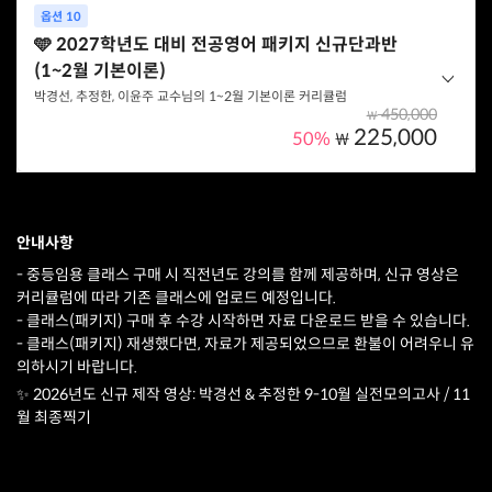
옵션 10
매할 수 있는 패키지입니다.
옵션 선택하기
🩵 2027학년도 대비 전공영어 패키지 신규단과반
(1~2월 기본이론)
옵션 구성
박경선, 추정한, 이윤주 교수님의 1~2월 기본이론 커리큘럼
박경선 교수 - 통사/의미/화용 심화이론
450,000
₩
추정한 교수 - 일반영어 심화이론
225,000
50%
₩
이윤주 교수 - 영미문학 심화이론
박경선, 추정한, 이윤주 교수님의 1~2월 기본이론 편을 할인가로 구
매할 수 있는 패키지입니다.
옵션 선택하기
안내사항
옵션 구성
- 중등임용 클래스 구매 시 직전년도 강의를 함께 제공하며, 신규 영상은
박경선 교수 - 통사/ 의미/ 화용 기본이론
커리큘럼에 따라 기존 클래스에 업로드 예정입니다.
추정한 교수 - 일반영어 기본
- 클래스(패키지) 구매 후 수강 시작하면 자료 다운로드 받을 수 있습니다.
이윤주 교수 - 영미문학 기본이론
- 클래스(패키지) 재생했다면, 자료가 제공되었으므로 환불이 어려우니 유
의하시기 바랍니다.
✨ 2026년도 신규 제작 영상: 박경선 & 추정한 9-10월 실전모의고사 / 11
옵션 선택하기
월 최종찍기