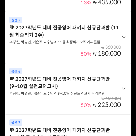
435,000
53%
₩
석 및 문제풀이/ 실전모의고사/ 최종찍기)
기본 이론부터 시험에 나오는 문제 찍기까지! 핵심만 집중할 수 있는
옵션 5
이윤주 교수님의 커리큘럼 만으로 구성된 할인가로 수강할 수 있는
옵션 선택하기
💚 2027학년도 대비 전공영어 패키지 신규단과반 (11
패키지입니다.
월 최종찍기 2주)
옵션 구성
추정한, 박경선, 이윤주 교수님의 11월 최종찍기 2주 커리큘럼
360,000
₩
이윤주 교수 - 영미문학 (기본이론/ 심화이론/ 기출문제풀이/
180,000
50%
₩
분석 및 정리/ 실전모의고사/ 최종찍기)
11월에 최종점검을 위해 최종찍기 클래스만 구성되어 있는 패키지
옵션 6
입니다.
옵션 선택하기
💚 2027학년도 대비 전공영어 패키지 신규단과반
(9~10월 실전모의고사)
옵션 구성
추정한, 박경선, 이윤주 교수님의 9~10월 실전모의고사 커리큘럼
박경선 교수 - 통사/의미/화용 최종찍기
450,000
₩
추정한 교수 - 일반영어 최종찍기
225,000
50%
₩
이윤주 교수 - 영미문학 최종찍기
추정한, 박경선, 이윤주 교수님의 9~10월 실전모의고사 편을 할인가
옵션 7
로 구매할 수 있는 패키지입니다.
옵션 선택하기
💚 2027학년도 대비 전공영어 패키지 신규단과반