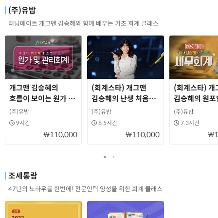
(주)유밥
러닝메이트 개그맨 김승혜와 함께 배우는 기초 회계 클래스
개그맨 김승혜의
(회계스타) 개그맨
(회계스타) 개
흐름이 보이는 원가 및
김승혜의 난생 처음
김승혜의 원포
관리회계
재무회계
세무회계
(주)유밥
(주)유밥
(주)유밥
9시간
8.5시간
7.3시간
₩110,000
₩110,000
₩1
조세통람
47년의 노하우를 한번에! 전문인력 양성을 위한 회계 클래스