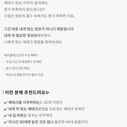
재테크 정보, 아무리 알아봐도
뭔가 부족하지 않으셨나요?
수많은 정보의 홍수 속에서도 뭔가 부족한 이유,
그건 바로 내게 맞는 정보가 아니기 때문입니다
내게 꼭 필요한 정보만
배우면서
나에게 맞는 재테크 방법을 찾아보세요
에어클래스만의 수강 혜택✨
- 수강기간 내 재생횟수 무제한
- 일시 정지 3회 제공
- 최대 12개월 무이자 할부 지원
이런 분께 추천드려요✨
✔️
재테크를 시작하려는
2-30대 직장인
✔️
내게 딱 맞는 재테크
방법을 모르겠는 재테크 유목민
✔️
내 집 마련
을 꿈꾸는 무주택자
✔️
지나간 30대에 놓친 것은 없나
불안한 40대 분들까지