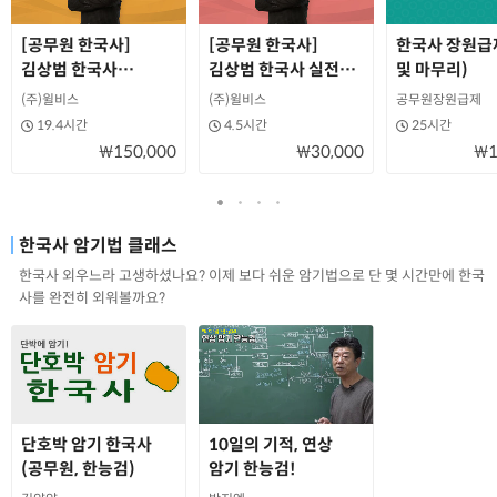
[공무원 한국사]
[공무원 한국사]
한국사 장원급
김상범 한국사
김상범 한국사 실전
및 마무리)
기출분석&문제풀이
ONE DAY (붕당의
(주)윌비스
(주)윌비스
공무원장원급제
역사) 테마특강
19.4시간
4.5시간
25시간
₩150,000
₩30,000
₩1
한국사 암기법 클래스
한국사 외우느라 고생하셨나요? 이제 보다 쉬운 암기법으로 단 몇 시간만에 한국
사를 완전히 외워볼까요?
단호박 암기 한국사
10일의 기적, 연상
(공무원, 한능검)
암기 한능검!