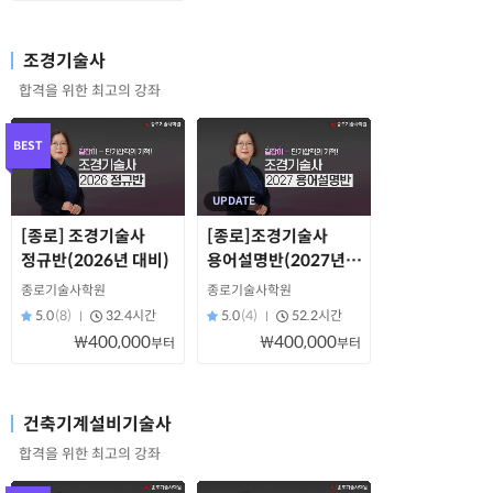
조경기술사
합격을 위한 최고의 강좌
BEST
UPDATE
[종로] 조경기술사
[종로]조경기술사
정규반(2026년 대비)
용어설명반(2027년
대비)
종로기술사학원
종로기술사학원
5.0
(8)
32.4시간
5.0
(4)
52.2시간
₩400,000
₩400,000
부터
부터
건축기계설비기술사
합격을 위한 최고의 강좌