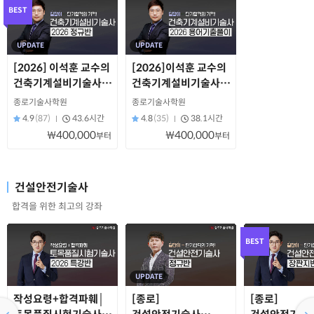
BEST
UPDATE
UPDATE
[2026] 이석훈 교수의
[2026]이석훈 교수의
건축기계설비기술사
건축기계설비기술사
정규반
용어기출풀이
종로기술사학원
종로기술사학원
4.9
(87)
43.6시간
4.8
(35)
38.1시간
₩400,000
₩400,000
부터
부터
건설안전기술사
합격을 위한 최고의 강좌
BEST
UPDATE
작성요령+합격파훼│
[종로]
[종로]