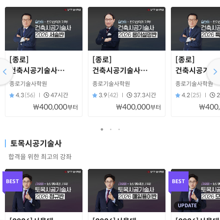
[종로]
[종로]
[종로]
건축시공기술사
건축시공기술사
건축시공기술
서술반(2026)
용어설명반(2026)
특강반(2026)
종로기술사학원
종로기술사학원
종로기술사학원
4.3
(56)
47시간
3.9
(42)
37.3시간
4.2
(25)
₩400,000
₩400,000
₩400
부터
부터
토목시공기술사
합격을 위한 최고의 강좌
BEST
BEST
UPDATE