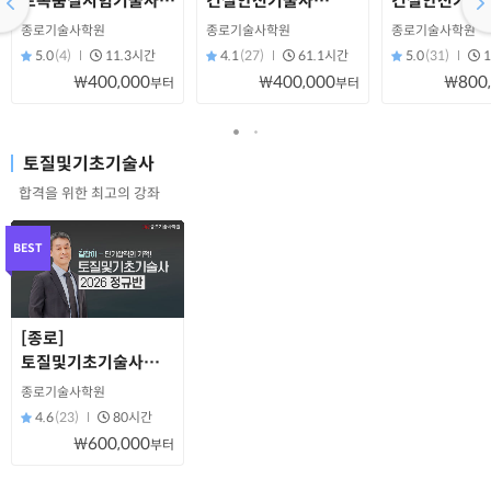
토목품질시험기술사
건설안전기술사
건설안전기술
특강반(2026)
정규반
장판지반
종로기술사학원
종로기술사학원
종로기술사학원
5.0
(4)
11.3시간
4.1
(27)
61.1시간
5.0
(31)
₩400,000
₩400,000
₩800
부터
부터
토질및기초기술사
합격을 위한 최고의 강좌
BEST
[종로]
토질및기초기술사
정규반(2026년 대비)
종로기술사학원
4.6
(23)
80시간
₩600,000
부터