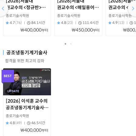
[2026]서울대
[2026]서울대
[2026]서울대
권교수의 <정규반>
권교수의 <매일용어반
권교수의 <모
토목시공기술사
> 토목시공기술사
토목시공기술
종로기술사학원
종로기술사학원
종로기술사학원
4.7
(76)
84.1시간
4.8
(23)
111.4시간
4.9
(13)
₩400,000
₩450,000
₩800
부터
부터
공조냉동기계기술사
합격을 위한 최고의 강좌
BEST
UPDATE
[2026] 이석훈 교수의
공조냉동기계기술사
정규반
종로기술사학원
4.8
(49)
46.5시간
₩400,000
부터