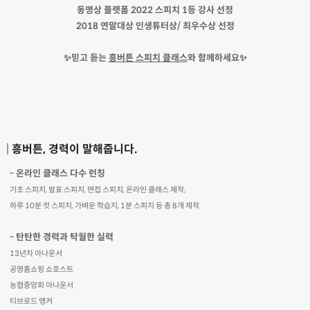
동영상 플랫폼 2022 스피치 1등 강사 선정
2018 연말대상 인생튜터상/ 최우수상 선정
✨믿고 듣는
흥버튼 스피치 클래스
와 함께하세요✨
흥버튼, 경력이 말해줍니다.
- 온라인 클래스 다수 런칭
기초 스피치, 발표 스피치, 면접 스피치, 온라인 클래스 제작,
하루 10분 컷 스피치, 가벼운 학습지, 1분 스피치 등 총 8개 제작.
- 탄탄한 경력과 탁월한 실력
13년차 아나운서
공영홈쇼핑 쇼호스트
농협중앙회 아나운서
티브로드 앵커