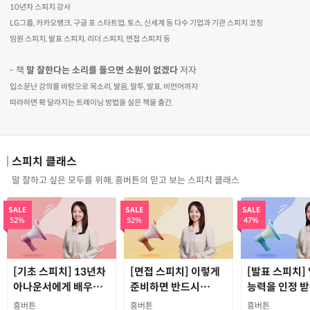
10년차 스피치 강사
LG그룹, 카카오뱅크, 구글 포 스타트업, 토스, 신세계 등 다수 기업과 기관 스피치 코칭
임원 스피치, 발표 스피치, 리더 스피치, 면접 스피치 등
- 책
말 잘한다는 소리를 들으면 소원이 없겠다
저자
입소문난 강의를 바탕으로 목소리, 발음, 말투, 발표, 비언어까지
따라하면 확 달라지는 트레이닝 방법을 실은 책을 출간.
스피치 클래스
말 잘하고 싶은 모두를 위해, 흥버튼의 믿고 보는 스피치 클래스
SALE
SALE
SALE
52%
52%
47%
[기초 스피치] 13년차
[면접 스피치] 이렇게
[발표 스피치]
아나운서에게 배우는
준비하면 반드시
능력을 인정 
말 잘하는 방법
합격합니다
프레젠테이션 
흥버튼
흥버튼
흥버튼