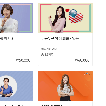
렙 찍기 3
두근두근 영어 회화 - 입문
이씨케이교육
3.5시간
₩50,000
₩60,000