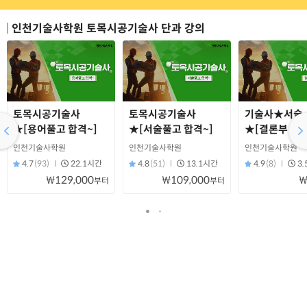
인천기술사학원 토목시공기술사 단과 강의
토목시공기술사
토목시공기술사
기술사★서술
★[용어풀고 합격~]
★[서술풀고 합격~]
★[결론부 작성
인천기술사학원
인천기술사학원
인천기술사학원
4.7
(93)
22.1시간
4.8
(51)
13.1시간
4.9
(8)
3
₩129,000
₩109,000
₩
부터
부터