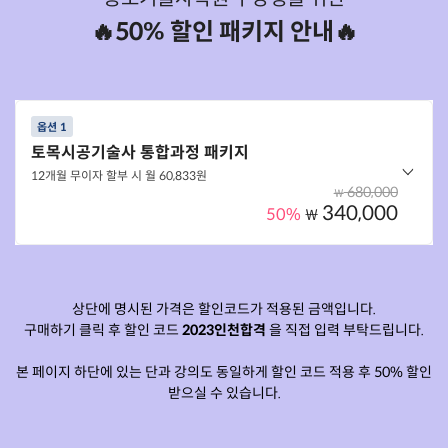
🔥50% 할인 패키지 안내🔥
옵션 1
토목시공기술사 통합과정 패키지
12개월 무이자 할부 시 월 60,833원
680,000
₩
340,000
50%
₩
옵션 구성
[180일] 토목시공기술사★[본강의(실강의)]
상단에 명시된 가격은 할인코드가 적용된 금액입니다.
구매하기 클릭 후 할인 코드
2023인천합격
을 직접 입력 부탁드립니다.
[180일] 토목시공기술사★[용어풀고 합격~]
[180일] 토목시공기술사★[서술풀고 합격~]
본 페이지 하단에 있는 단과 강의도 동일하게 할인 코드 적용 후 50% 할인
[180일] 기술사★서술★[결론부 작성법]
받으실 수 있습니다.
[180일] 토목시공기술사★AUTOCLASS(공부방)