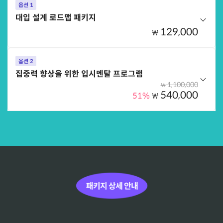
옵션 1
대입 설계 로드맵 패키지
129,000
₩
옵션 2
옵션 구성
집중력 향상을 위한 입시멘탈 프로그램
이만기의 초등부모를 위한 친절한 대입 가이드
1,100,000
₩
쓰앵님이 알려주는 입시 맞춤형 공부법
540,000
51%
₩
30년 의대 진학 노하우를 담은 의대 합격의 원칙
대치동 수학학원장이 말하는 초등 수학 1등급 전략
옵션 구성
옵션 선택하기
옵션 선택하기