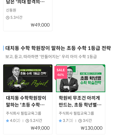
담은 '의대 합격의
원칙'
신동원
5.3시간
₩49,000
대치동 수학 학원장이 말하는 초등 수학 1등급 전략
보고, 듣고, 따라하면 '만들어지는' 우리 아이 수학 1등급
SALE
46%
대치동 수학학원장이
학원비 무조건 아끼게
말하는 '초등 수학
만드는, 초등 학년별
1등급 전략'
수학 학습전략
주식회사 필립교육그룹
주식회사 필립교육그룹
4.0
(2)
5.2시간
3.7
(3)
3시간
₩49,000
₩130,000