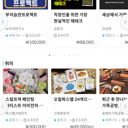
부자습관프로젝트
직장인을 위한 가장
세상에서 가장
현실적인 재테크
뉴리치연구소
김원규
안상현
4.9
(44)
2.2시간
3.6시간
3.0
(1)
4
₩100,000
₩88,000
₩
취미
스컬프쳐 페인팅
오일파스텔 24색으로 꾸덕하게 그리는 그
퇴근 후 만나는
아티스트 이미전의 첫
가죽공방, 기초
온라인 클래스
파스텔크래프트
크레용토끼
송예진가죽공방
2.0
(1)
3.3시간
4.5
(2)
3.1시간
4.9
(70)
₩300,000
₩49,000
₩1
부터