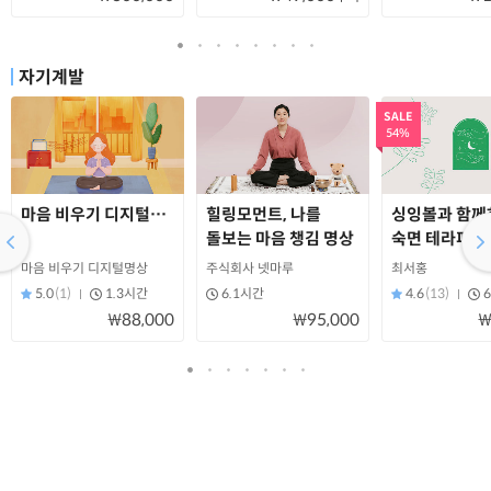
자기계발
SALE
54%
마음 비우기 디지털명상
힐링모먼트, 나를
싱잉볼과 함께
돌보는 마음 챙김 명상
숙면 테라피
마음 비우기 디지털명상
주식회사 넷마루
최서홍
5.0
(1)
1.3시간
6.1시간
4.6
(13)
₩88,000
₩95,000
₩