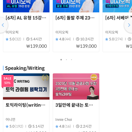
[6차] AL 유형 15강 완성
[6차] 돌발 주제 23강 완성
[6차] 서베이 
이지오픽
이지오픽
이지오픽
5.0
(32)
5.4시간
4.8
(44)
10.2시간
5.0
(274)
₩139,000
₩139,000
₩1
Speaking/Writing
SALE
50%
토익라이팅(writing) 인강 강의
3일만에 끝내는 토익라이팅
어니언
Innie Choi
5.0
(192)
5.1시간
4.8
(16)
2.2시간