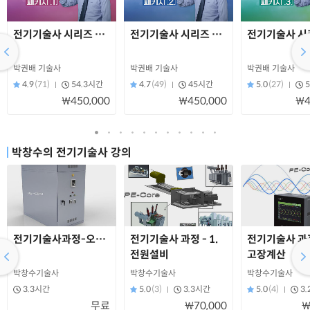
전기기술사 시리즈 패키지-[1]
전기기술사 시리즈 패키지-[2]
전기기술사 시리
박권배 기술사
박권배 기술사
박권배 기술사
4.9
(71)
54.3시간
4.7
(49)
45시간
5.0
(27)
₩450,000
₩450,000
₩4
박창수의 전기기술사 강의
전기기술사과정-오리엔테이션 및 샘플강의
전기기술사 과정 - 1.
전기기술사 과정 
전원설비
고장계산
박창수기술사
박창수기술사
박창수기술사
3.3시간
5.0
(3)
3.3시간
5.0
(4)
3
무료
₩70,000
₩