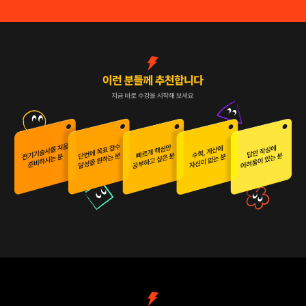
6. 고장계산
1. 전원설비
7. 보호계전기
2. 고장계산
8. 분산전원
3. 변압기
9. 전력품질
4. 보호계전
10. 접지설계
5. 접지
6. 이상전압
옵션 선택하기
7. 수변전 배전설비
8. 수변전설비 일반
9. 차단기 모선
10. 전력용 콘덴서
11. 지중전선로
12. 전력품질 비상전원 방재방폭
13. 전력계통 동력설비,전력진단
14. 분산형 전원
15. 에너지절약 수요관리 환경 감리
옵션 선택하기