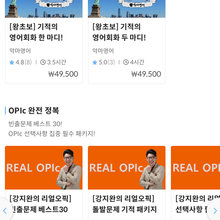
[왕초보] 기적의
[왕초보] 기적의
영어회화 한 마디!
영어회화 두 마디!
악마영어
악마영어
4.8
(8)
3.5시간
5.0
(3)
4시간
₩49,500
₩49,500
OPIc 완전 정복
빈출문제 베스트 30!
OPIc 선택사항 집중 필수 패키지!
[강지완의 리얼오픽]
[강지완의 리얼오픽]
[강지완의 리
빈출문제 베스트30
돌발문제 기적 패키지
선택사항 필수