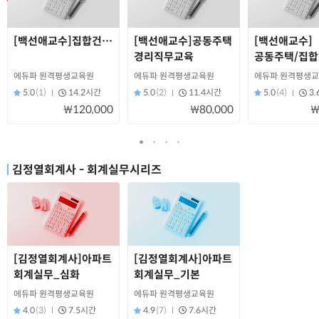
[백선애교수]집합건물(상가) 경리직무교육
[백선애교수]공동주택
[백선애교수]
경리직무교육
공동주택/집
예산작성편
에듀파 원격평생교육원
에듀파 원격평생교육원
에듀파 원격평생
5.0
(1)
14.2시간
5.0
(2)
11.4시간
5.0
(4)
3
₩120,000
₩80,000
₩
김정열회계사 - 회계실무시리즈
[김정열회계사]아파트
[김정열회계사]아파트
회계실무_심화
회계실무_기본
에듀파 원격평생교육원
에듀파 원격평생교육원
4.0
(3)
7.5시간
4.9
(7)
7.6시간