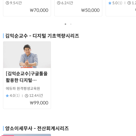
사업자선정편)
9.5시간
6.2시간
5.0
(1)
1
₩70,000
₩50,000
김익순교수 - 디지털 기초역량시리즈
[김익순교수]구글툴을
활용한 디지털
리터러시 스킬업
에듀파 원격평생교육원
4.0
(1)
12.4시간
₩99,000
양소이세무사 - 전산회계시리즈