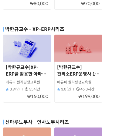
₩80,000
₩70,000
박한규교수 - XP-ERP시리즈
[박한규교수]XP-
[박한규교수]
ERP를 활용한 아파트
관리소ERP운영사 1급
경리사무 입문
자격 과정
에듀파 원격평생교육원
에듀파 원격평생교육원
3.9
(9)
35시간
3.0
(2)
45.3시간
₩150,000
₩199,000
신마루노무사 - 인사노무시리즈