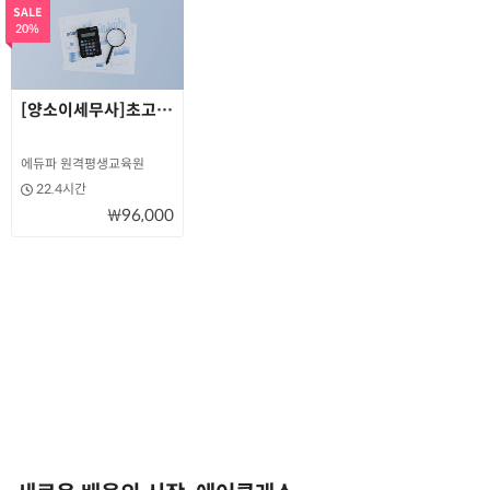
SALE
20%
[양소이세무사]초고속 패스 전산회계 1급(필기+실기)
에듀파 원격평생교육원
22.4시간
₩96,000