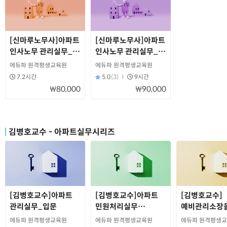
[신마루노무사]아파트
[신마루노무사]아파트
인사노무 관리실무_
인사노무 관리실무_
심화
일반
에듀파 원격평생교육원
에듀파 원격평생교육원
7.2시간
5.0
(3)
9시간
₩80,000
₩90,000
김병호교수 - 아파트실무시리즈
[김병호교수]아파트
[김병호교수]아파트
[김병호교수]
관리실무_입문
민원처리실무
예비관리소장을
(주택관리업자/
취업 가이드
에듀파 원격평생교육원
에듀파 원격평생교육원
에듀파 원격평생