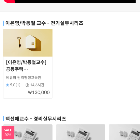
이은영/박동철 교수 - 전기실무시리즈
[이은영/박동철교수]
공동주택
전기실무교육
에듀파 원격평생교육원
5.0
(1)
14.6시간
₩130,000
백선애교수 - 경리실무시리즈
SALE
20%