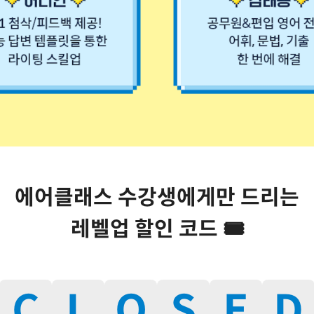
에어클래스 수강생에게만 드리는
레벨업 할인 코드 🎟
C
L
O
S
E
D