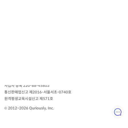
새로운 배움의 시작,
에어클래스
에어클래스
마스터 지원
고객센터
이용약관
개인정보처리방침
주식회사 큐리어슬리
대표이사 김태영
|
서울 서초구 반포대로 100, 5층
02-745-1202
|
사업자 등록 220-88-45803
통신판매업신고
제2016-서울서초-0740호
원격평생교육시설신고 제571호
© 2012~2026 Quriously, Inc.